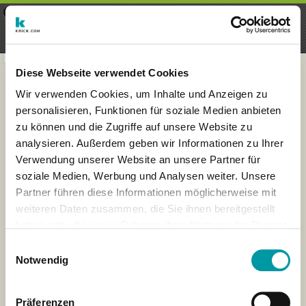
×
Menu
Login
Registrieren
seeker - finds everything near
VIEW
you
krick.com GmbH + Co. KG
FREE - In Google Play
Diese Webseite verwendet Cookies
Wir verwenden Cookies, um Inhalte und Anzeigen zu
personalisieren, Funktionen für soziale Medien anbieten
zu können und die Zugriffe auf unsere Website zu
analysieren. Außerdem geben wir Informationen zu Ihrer
Verwendung unserer Website an unsere Partner für
soziale Medien, Werbung und Analysen weiter. Unsere
Partner führen diese Informationen möglicherweise mit
weiteren Daten zusammen, die Sie ihnen bereitgestellt
haben oder die sie im Rahmen Ihrer Nutzung der Dienste
×
gesammelt haben.
Hannover, Germany
Einwilligungsauswahl
Notwendig
Präferenzen