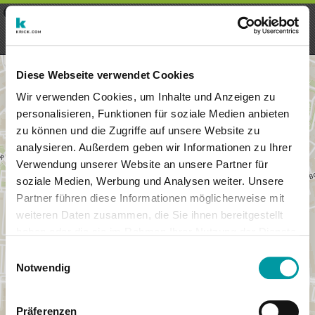
×
Menu
Login
Registrieren
seeker - finds everything near
VIEW
you
krick.com GmbH + Co. KG
FREE - In Google Play
Diese Webseite verwendet Cookies
Wir verwenden Cookies, um Inhalte und Anzeigen zu
personalisieren, Funktionen für soziale Medien anbieten
zu können und die Zugriffe auf unsere Website zu
analysieren. Außerdem geben wir Informationen zu Ihrer
Verwendung unserer Website an unsere Partner für
soziale Medien, Werbung und Analysen weiter. Unsere
Partner führen diese Informationen möglicherweise mit
weiteren Daten zusammen, die Sie ihnen bereitgestellt
haben oder die sie im Rahmen Ihrer Nutzung der Dienste
×
gesammelt haben.
Muenster, Germany
Einwilligungsauswahl
Notwendig
Präferenzen