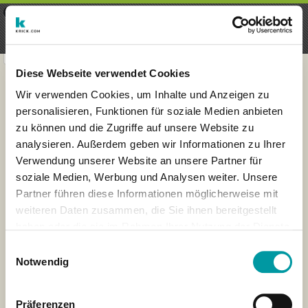
×
Menu
Login
Registrieren
seeker - finds everything near
VIEW
you
krick.com GmbH + Co. KG
FREE - In Google Play
Diese Webseite verwendet Cookies
Wir verwenden Cookies, um Inhalte und Anzeigen zu
personalisieren, Funktionen für soziale Medien anbieten
zu können und die Zugriffe auf unsere Website zu
analysieren. Außerdem geben wir Informationen zu Ihrer
Verwendung unserer Website an unsere Partner für
soziale Medien, Werbung und Analysen weiter. Unsere
Partner führen diese Informationen möglicherweise mit
weiteren Daten zusammen, die Sie ihnen bereitgestellt
haben oder die sie im Rahmen Ihrer Nutzung der Dienste
×
gesammelt haben.
Singapur
Einwilligungsauswahl
Notwendig
Präferenzen