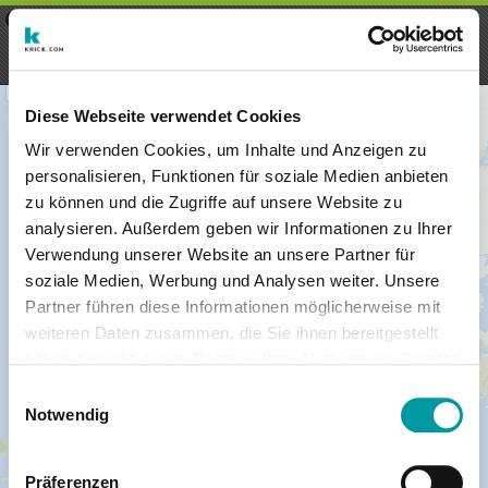
×
Menu
Login
Registrieren
seeker - finds everything near
VIEW
you
krick.com GmbH + Co. KG
FREE - In Google Play
Diese Webseite verwendet Cookies
Wir verwenden Cookies, um Inhalte und Anzeigen zu
personalisieren, Funktionen für soziale Medien anbieten
zu können und die Zugriffe auf unsere Website zu
analysieren. Außerdem geben wir Informationen zu Ihrer
Verwendung unserer Website an unsere Partner für
soziale Medien, Werbung und Analysen weiter. Unsere
Partner führen diese Informationen möglicherweise mit
weiteren Daten zusammen, die Sie ihnen bereitgestellt
haben oder die sie im Rahmen Ihrer Nutzung der Dienste
×
gesammelt haben.
Honolulu, Hawaii, VS
Einwilligungsauswahl
Notwendig
Präferenzen