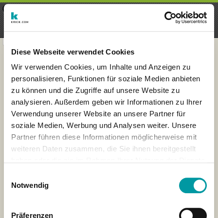
×
Menu
Login
Registrieren
seeker - finds everything near
VIEW
you
krick.com GmbH + Co. KG
FREE - In Google Play
Diese Webseite verwendet Cookies
Wir verwenden Cookies, um Inhalte und Anzeigen zu
personalisieren, Funktionen für soziale Medien anbieten
zu können und die Zugriffe auf unsere Website zu
analysieren. Außerdem geben wir Informationen zu Ihrer
Verwendung unserer Website an unsere Partner für
soziale Medien, Werbung und Analysen weiter. Unsere
Partner führen diese Informationen möglicherweise mit
weiteren Daten zusammen, die Sie ihnen bereitgestellt
×
haben oder die sie im Rahmen Ihrer Nutzung der Dienste
New York City, New York,
gesammelt haben.
Stati Uniti d'America
Einwilligungsauswahl
Notwendig
Präferenzen