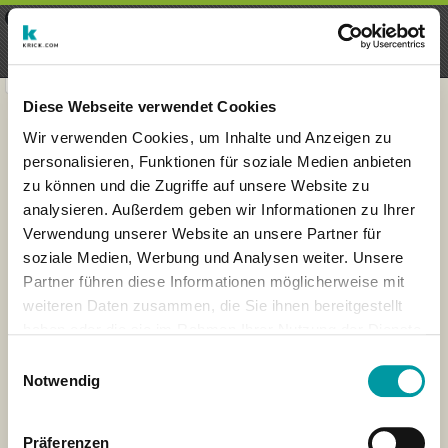
×
Menu
Login
Registrieren
seeker - finds everything near
VIEW
you
krick.com GmbH + Co. KG
FREE - In Google Play
Diese Webseite verwendet Cookies
Wir verwenden Cookies, um Inhalte und Anzeigen zu
personalisieren, Funktionen für soziale Medien anbieten
zu können und die Zugriffe auf unsere Website zu
analysieren. Außerdem geben wir Informationen zu Ihrer
Verwendung unserer Website an unsere Partner für
soziale Medien, Werbung und Analysen weiter. Unsere
Partner führen diese Informationen möglicherweise mit
weiteren Daten zusammen, die Sie ihnen bereitgestellt
haben oder die sie im Rahmen Ihrer Nutzung der Dienste
×
gesammelt haben.
London
Einwilligungsauswahl
Notwendig
Präferenzen