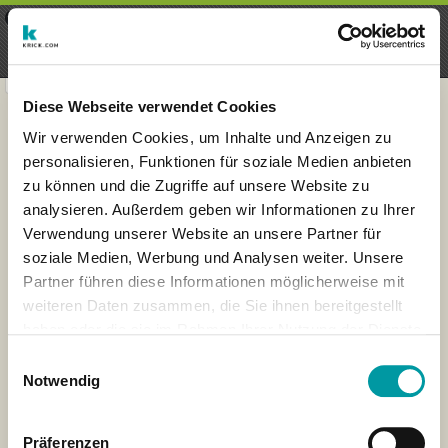
×
Menu
Login
Registrieren
seeker - finds everything near
VIEW
you
krick.com GmbH + Co. KG
FREE - In Google Play
Diese Webseite verwendet Cookies
Wir verwenden Cookies, um Inhalte und Anzeigen zu
personalisieren, Funktionen für soziale Medien anbieten
zu können und die Zugriffe auf unsere Website zu
analysieren. Außerdem geben wir Informationen zu Ihrer
Verwendung unserer Website an unsere Partner für
soziale Medien, Werbung und Analysen weiter. Unsere
Partner führen diese Informationen möglicherweise mit
weiteren Daten zusammen, die Sie ihnen bereitgestellt
haben oder die sie im Rahmen Ihrer Nutzung der Dienste
×
gesammelt haben.
London
Einwilligungsauswahl
Notwendig
Präferenzen