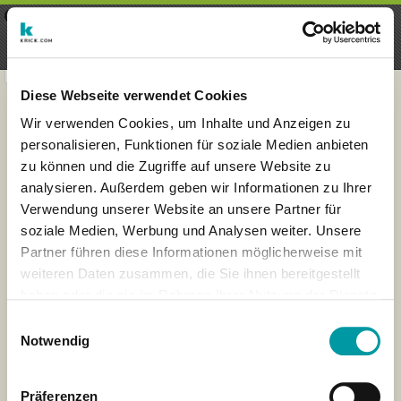
×
Menu
Login
Registrieren
seeker - finds everything near
VIEW
you
krick.com GmbH + Co. KG
FREE - In Google Play
Diese Webseite verwendet Cookies
Wir verwenden Cookies, um Inhalte und Anzeigen zu
personalisieren, Funktionen für soziale Medien anbieten
zu können und die Zugriffe auf unsere Website zu
analysieren. Außerdem geben wir Informationen zu Ihrer
Verwendung unserer Website an unsere Partner für
soziale Medien, Werbung und Analysen weiter. Unsere
Partner führen diese Informationen möglicherweise mit
weiteren Daten zusammen, die Sie ihnen bereitgestellt
haben oder die sie im Rahmen Ihrer Nutzung der Dienste
×
gesammelt haben.
London
Einwilligungsauswahl
Notwendig
Präferenzen