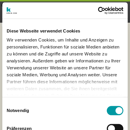
×
Menu
Login
Registrieren
seeker - finds everything near
VIEW
you
krick.com GmbH + Co. KG
FREE - In Google Play
Diese Webseite verwendet Cookies
Wir verwenden Cookies, um Inhalte und Anzeigen zu
personalisieren, Funktionen für soziale Medien anbieten
zu können und die Zugriffe auf unsere Website zu
analysieren. Außerdem geben wir Informationen zu Ihrer
Verwendung unserer Website an unsere Partner für
soziale Medien, Werbung und Analysen weiter. Unsere
Partner führen diese Informationen möglicherweise mit
weiteren Daten zusammen, die Sie ihnen bereitgestellt
haben oder die sie im Rahmen Ihrer Nutzung der Dienste
×
gesammelt haben.
London
Einwilligungsauswahl
Notwendig
Präferenzen