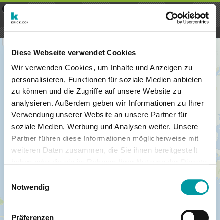
×
Menu
Login
Register
seeker - finds everything near
VIEW
you
krick.com GmbH + Co. KG
FREE - In Google Play
Diese Webseite verwendet Cookies
Wir verwenden Cookies, um Inhalte und Anzeigen zu
personalisieren, Funktionen für soziale Medien anbieten
zu können und die Zugriffe auf unsere Website zu
analysieren. Außerdem geben wir Informationen zu Ihrer
Verwendung unserer Website an unsere Partner für
soziale Medien, Werbung und Analysen weiter. Unsere
Partner führen diese Informationen möglicherweise mit
weiteren Daten zusammen, die Sie ihnen bereitgestellt
haben oder die sie im Rahmen Ihrer Nutzung der Dienste
×
gesammelt haben.
London
Einwilligungsauswahl
Notwendig
Präferenzen