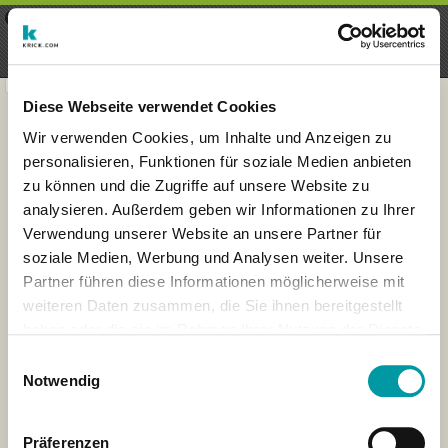
×
Menu
Inscripción
Registrarte
seeker - finds everything near
VIEW
you
krick.com GmbH + Co. KG
FREE - In Google Play
Diese Webseite verwendet Cookies
Wir verwenden Cookies, um Inhalte und Anzeigen zu
personalisieren, Funktionen für soziale Medien anbieten
zu können und die Zugriffe auf unsere Website zu
analysieren. Außerdem geben wir Informationen zu Ihrer
Verwendung unserer Website an unsere Partner für
soziale Medien, Werbung und Analysen weiter. Unsere
Partner führen diese Informationen möglicherweise mit
weiteren Daten zusammen, die Sie ihnen bereitgestellt
haben oder die sie im Rahmen Ihrer Nutzung der Dienste
×
gesammelt haben.
Honolulu, Hawaii, VS
Einwilligungsauswahl
Notwendig
Präferenzen