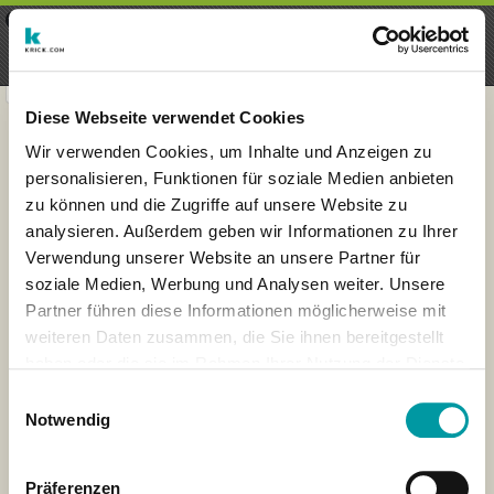
×
Menu
Inscripción
Registrarte
seeker - finds everything near
VIEW
you
krick.com GmbH + Co. KG
FREE - In Google Play
Diese Webseite verwendet Cookies
Wir verwenden Cookies, um Inhalte und Anzeigen zu
personalisieren, Funktionen für soziale Medien anbieten
zu können und die Zugriffe auf unsere Website zu
analysieren. Außerdem geben wir Informationen zu Ihrer
Verwendung unserer Website an unsere Partner für
soziale Medien, Werbung und Analysen weiter. Unsere
Partner führen diese Informationen möglicherweise mit
weiteren Daten zusammen, die Sie ihnen bereitgestellt
haben oder die sie im Rahmen Ihrer Nutzung der Dienste
×
gesammelt haben.
London
Einwilligungsauswahl
Notwendig
Präferenzen