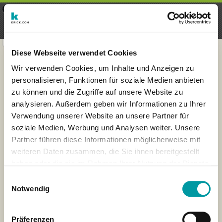
×
Menu
Inscription
S'inscrire
seeker - finds everything near
VIEW
you
krick.com GmbH + Co. KG
FREE - In Google Play
Diese Webseite verwendet Cookies
Wir verwenden Cookies, um Inhalte und Anzeigen zu
personalisieren, Funktionen für soziale Medien anbieten
zu können und die Zugriffe auf unsere Website zu
analysieren. Außerdem geben wir Informationen zu Ihrer
Verwendung unserer Website an unsere Partner für
soziale Medien, Werbung und Analysen weiter. Unsere
Partner führen diese Informationen möglicherweise mit
weiteren Daten zusammen, die Sie ihnen bereitgestellt
haben oder die sie im Rahmen Ihrer Nutzung der Dienste
×
gesammelt haben.
Kassel, Germany
Einwilligungsauswahl
Notwendig
Präferenzen