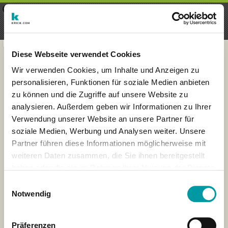
×
Menu
Inscription
S'inscrire
seeker - finds everything near
VIEW
you
krick.com GmbH + Co. KG
FREE - In Google Play
Diese Webseite verwendet Cookies
Wir verwenden Cookies, um Inhalte und Anzeigen zu
personalisieren, Funktionen für soziale Medien anbieten
zu können und die Zugriffe auf unsere Website zu
analysieren. Außerdem geben wir Informationen zu Ihrer
Verwendung unserer Website an unsere Partner für
soziale Medien, Werbung und Analysen weiter. Unsere
Partner führen diese Informationen möglicherweise mit
weiteren Daten zusammen, die Sie ihnen bereitgestellt
haben oder die sie im Rahmen Ihrer Nutzung der Dienste
×
gesammelt haben.
Kassel, Germany
Einwilligungsauswahl
Notwendig
Präferenzen