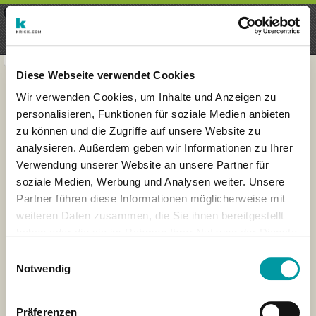
×
Menu
Inscription
S'inscrire
seeker - finds everything near
VIEW
you
krick.com GmbH + Co. KG
FREE - In Google Play
Diese Webseite verwendet Cookies
Wir verwenden Cookies, um Inhalte und Anzeigen zu
personalisieren, Funktionen für soziale Medien anbieten
zu können und die Zugriffe auf unsere Website zu
analysieren. Außerdem geben wir Informationen zu Ihrer
Verwendung unserer Website an unsere Partner für
soziale Medien, Werbung und Analysen weiter. Unsere
Partner führen diese Informationen möglicherweise mit
weiteren Daten zusammen, die Sie ihnen bereitgestellt
haben oder die sie im Rahmen Ihrer Nutzung der Dienste
×
gesammelt haben.
Barcelona, Spain
Einwilligungsauswahl
Notwendig
Präferenzen