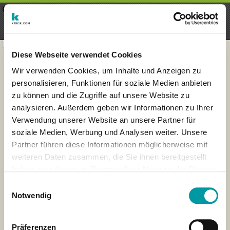
×
Menu
Inscription
S'inscrire
seeker - finds everything near
VIEW
you
krick.com GmbH + Co. KG
FREE - In Google Play
Diese Webseite verwendet Cookies
Wir verwenden Cookies, um Inhalte und Anzeigen zu
personalisieren, Funktionen für soziale Medien anbieten
zu können und die Zugriffe auf unsere Website zu
analysieren. Außerdem geben wir Informationen zu Ihrer
Verwendung unserer Website an unsere Partner für
soziale Medien, Werbung und Analysen weiter. Unsere
Partner führen diese Informationen möglicherweise mit
weiteren Daten zusammen, die Sie ihnen bereitgestellt
haben oder die sie im Rahmen Ihrer Nutzung der Dienste
×
gesammelt haben.
London
Einwilligungsauswahl
Notwendig
Präferenzen