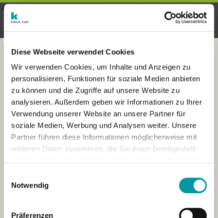
×
Menu
Iscrizioni
Registrati
seeker - finds everything near
VIEW
you
krick.com GmbH + Co. KG
FREE - In Google Play
Diese Webseite verwendet Cookies
Wir verwenden Cookies, um Inhalte und Anzeigen zu
personalisieren, Funktionen für soziale Medien anbieten
zu können und die Zugriffe auf unsere Website zu
analysieren. Außerdem geben wir Informationen zu Ihrer
Verwendung unserer Website an unsere Partner für
soziale Medien, Werbung und Analysen weiter. Unsere
Partner führen diese Informationen möglicherweise mit
weiteren Daten zusammen, die Sie ihnen bereitgestellt
haben oder die sie im Rahmen Ihrer Nutzung der Dienste
×
gesammelt haben.
Neu-Delhi, Delhi, India
Einwilligungsauswahl
Notwendig
Präferenzen