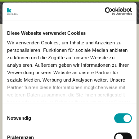
×
Menu
Iscrizioni
Registrati
seeker - finds everything near
VIEW
you
krick.com GmbH + Co. KG
FREE - In Google Play
Diese Webseite verwendet Cookies
Wir verwenden Cookies, um Inhalte und Anzeigen zu
personalisieren, Funktionen für soziale Medien anbieten
zu können und die Zugriffe auf unsere Website zu
analysieren. Außerdem geben wir Informationen zu Ihrer
Verwendung unserer Website an unsere Partner für
soziale Medien, Werbung und Analysen weiter. Unsere
Partner führen diese Informationen möglicherweise mit
weiteren Daten zusammen, die Sie ihnen bereitgestellt
haben oder die sie im Rahmen Ihrer Nutzung der Dienste
×
gesammelt haben.
Neu-Delhi, Delhi, India
Einwilligungsauswahl
Notwendig
Präferenzen