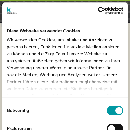
×
Menu
Iscrizioni
Registrati
seeker - finds everything near
VIEW
you
krick.com GmbH + Co. KG
FREE - In Google Play
Diese Webseite verwendet Cookies
Wir verwenden Cookies, um Inhalte und Anzeigen zu
personalisieren, Funktionen für soziale Medien anbieten
zu können und die Zugriffe auf unsere Website zu
analysieren. Außerdem geben wir Informationen zu Ihrer
Verwendung unserer Website an unsere Partner für
soziale Medien, Werbung und Analysen weiter. Unsere
Partner führen diese Informationen möglicherweise mit
weiteren Daten zusammen, die Sie ihnen bereitgestellt
haben oder die sie im Rahmen Ihrer Nutzung der Dienste
×
gesammelt haben.
Lissabon, Portugal
Einwilligungsauswahl
Notwendig
Präferenzen