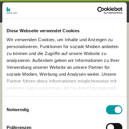
×
Menu
Iscrizioni
Registrati
seeker - finds everything near
VIEW
you
krick.com GmbH + Co. KG
FREE - In Google Play
Diese Webseite verwendet Cookies
Wir verwenden Cookies, um Inhalte und Anzeigen zu
personalisieren, Funktionen für soziale Medien anbieten
zu können und die Zugriffe auf unsere Website zu
analysieren. Außerdem geben wir Informationen zu Ihrer
Verwendung unserer Website an unsere Partner für
soziale Medien, Werbung und Analysen weiter. Unsere
Partner führen diese Informationen möglicherweise mit
weiteren Daten zusammen, die Sie ihnen bereitgestellt
×
haben oder die sie im Rahmen Ihrer Nutzung der Dienste
New York City, New York,
gesammelt haben.
Stati Uniti d'America
Einwilligungsauswahl
Notwendig
Präferenzen