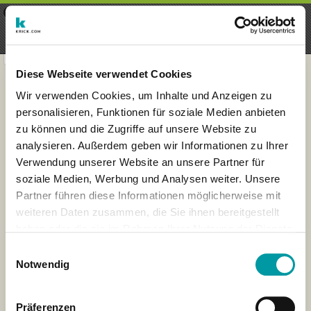
×
Menu
Iscrizioni
Registrati
seeker - finds everything near
VIEW
you
krick.com GmbH + Co. KG
FREE - In Google Play
Diese Webseite verwendet Cookies
Wir verwenden Cookies, um Inhalte und Anzeigen zu
personalisieren, Funktionen für soziale Medien anbieten
zu können und die Zugriffe auf unsere Website zu
analysieren. Außerdem geben wir Informationen zu Ihrer
Verwendung unserer Website an unsere Partner für
soziale Medien, Werbung und Analysen weiter. Unsere
Partner führen diese Informationen möglicherweise mit
weiteren Daten zusammen, die Sie ihnen bereitgestellt
haben oder die sie im Rahmen Ihrer Nutzung der Dienste
×
gesammelt haben.
London
Einwilligungsauswahl
Notwendig
Präferenzen