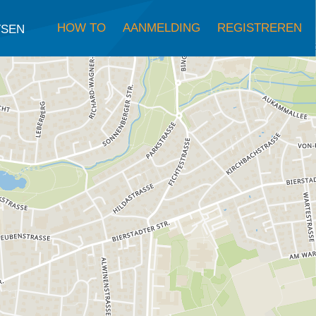
HOW TO
AANMELDING
REGISTREREN
TSEN