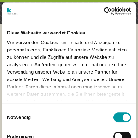
×
Menu
Aanmelding
Registreren
seeker - finds everything near
VIEW
you
krick.com GmbH + Co. KG
FREE - In Google Play
Diese Webseite verwendet Cookies
Wir verwenden Cookies, um Inhalte und Anzeigen zu
personalisieren, Funktionen für soziale Medien anbieten
zu können und die Zugriffe auf unsere Website zu
analysieren. Außerdem geben wir Informationen zu Ihrer
Verwendung unserer Website an unsere Partner für
soziale Medien, Werbung und Analysen weiter. Unsere
Partner führen diese Informationen möglicherweise mit
weiteren Daten zusammen, die Sie ihnen bereitgestellt
haben oder die sie im Rahmen Ihrer Nutzung der Dienste
×
gesammelt haben.
Neu-Delhi, Delhi, India
Einwilligungsauswahl
Notwendig
Präferenzen