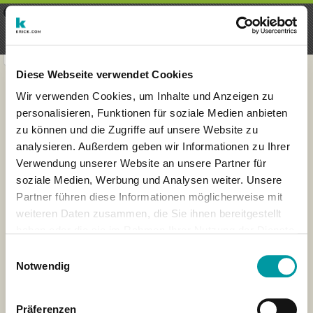
×
Menu
Aanmelding
Registreren
seeker - finds everything near
VIEW
you
krick.com GmbH + Co. KG
FREE - In Google Play
Diese Webseite verwendet Cookies
Wir verwenden Cookies, um Inhalte und Anzeigen zu
personalisieren, Funktionen für soziale Medien anbieten
zu können und die Zugriffe auf unsere Website zu
analysieren. Außerdem geben wir Informationen zu Ihrer
Verwendung unserer Website an unsere Partner für
soziale Medien, Werbung und Analysen weiter. Unsere
Partner führen diese Informationen möglicherweise mit
weiteren Daten zusammen, die Sie ihnen bereitgestellt
haben oder die sie im Rahmen Ihrer Nutzung der Dienste
×
gesammelt haben.
Singapur
Einwilligungsauswahl
Notwendig
Präferenzen