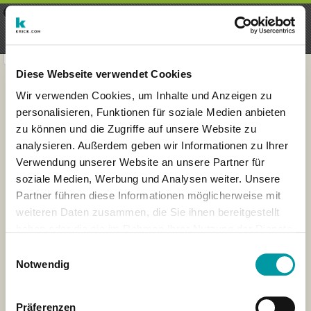
×
Menu
Aanmelding
Registreren
seeker - finds everything near
VIEW
you
krick.com GmbH + Co. KG
FREE - In Google Play
Diese Webseite verwendet Cookies
Wir verwenden Cookies, um Inhalte und Anzeigen zu
personalisieren, Funktionen für soziale Medien anbieten
zu können und die Zugriffe auf unsere Website zu
analysieren. Außerdem geben wir Informationen zu Ihrer
Verwendung unserer Website an unsere Partner für
soziale Medien, Werbung und Analysen weiter. Unsere
Partner führen diese Informationen möglicherweise mit
weiteren Daten zusammen, die Sie ihnen bereitgestellt
×
haben oder die sie im Rahmen Ihrer Nutzung der Dienste
Boston, Massachusetts,
gesammelt haben.
USA
Einwilligungsauswahl
Notwendig
Präferenzen