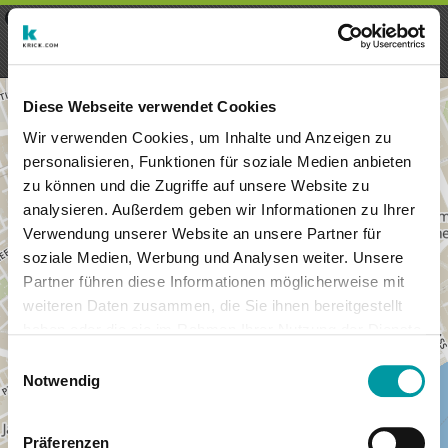
×
Menu
Aanmelding
Registreren
seeker - finds everything near
VIEW
you
krick.com GmbH + Co. KG
FREE - In Google Play
Diese Webseite verwendet Cookies
Wir verwenden Cookies, um Inhalte und Anzeigen zu
personalisieren, Funktionen für soziale Medien anbieten
zu können und die Zugriffe auf unsere Website zu
analysieren. Außerdem geben wir Informationen zu Ihrer
Verwendung unserer Website an unsere Partner für
soziale Medien, Werbung und Analysen weiter. Unsere
Partner führen diese Informationen möglicherweise mit
weiteren Daten zusammen, die Sie ihnen bereitgestellt
haben oder die sie im Rahmen Ihrer Nutzung der Dienste
×
gesammelt haben.
London
Einwilligungsauswahl
Notwendig
Präferenzen