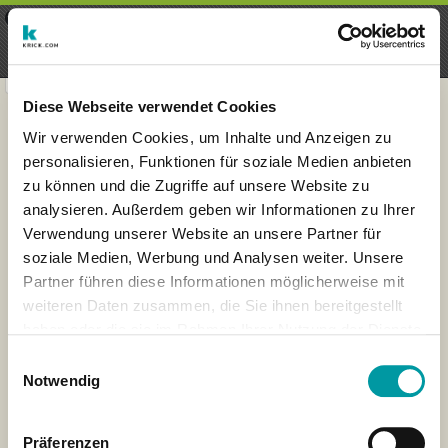
×
Menu
Aanmelding
Registreren
seeker - finds everything near
VIEW
you
krick.com GmbH + Co. KG
FREE - In Google Play
Diese Webseite verwendet Cookies
Wir verwenden Cookies, um Inhalte und Anzeigen zu
personalisieren, Funktionen für soziale Medien anbieten
zu können und die Zugriffe auf unsere Website zu
analysieren. Außerdem geben wir Informationen zu Ihrer
Verwendung unserer Website an unsere Partner für
soziale Medien, Werbung und Analysen weiter. Unsere
Partner führen diese Informationen möglicherweise mit
weiteren Daten zusammen, die Sie ihnen bereitgestellt
haben oder die sie im Rahmen Ihrer Nutzung der Dienste
×
gesammelt haben.
London
Einwilligungsauswahl
Notwendig
Präferenzen