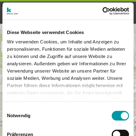
×
Menu
Login
Registrieren
seeker - finds everything near
VIEW
you
krick.com GmbH + Co. KG
FREE - In Google Play
Diese Webseite verwendet Cookies
Wir verwenden Cookies, um Inhalte und Anzeigen zu
personalisieren, Funktionen für soziale Medien anbieten
zu können und die Zugriffe auf unsere Website zu
analysieren. Außerdem geben wir Informationen zu Ihrer
Verwendung unserer Website an unsere Partner für
soziale Medien, Werbung und Analysen weiter. Unsere
Partner führen diese Informationen möglicherweise mit
weiteren Daten zusammen, die Sie ihnen bereitgestellt
haben oder die sie im Rahmen Ihrer Nutzung der Dienste
×
gesammelt haben.
Kassel, Germany
Einwilligungsauswahl
Notwendig
Präferenzen