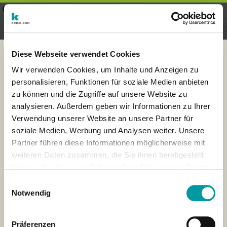
×
Menu
Login
Registrieren
seeker - finds everything near
VIEW
you
krick.com GmbH + Co. KG
FREE - In Google Play
Diese Webseite verwendet Cookies
Wir verwenden Cookies, um Inhalte und Anzeigen zu
personalisieren, Funktionen für soziale Medien anbieten
zu können und die Zugriffe auf unsere Website zu
analysieren. Außerdem geben wir Informationen zu Ihrer
Verwendung unserer Website an unsere Partner für
soziale Medien, Werbung und Analysen weiter. Unsere
Partner führen diese Informationen möglicherweise mit
weiteren Daten zusammen, die Sie ihnen bereitgestellt
haben oder die sie im Rahmen Ihrer Nutzung der Dienste
×
gesammelt haben.
Muenster, Germany
Einwilligungsauswahl
Notwendig
Präferenzen