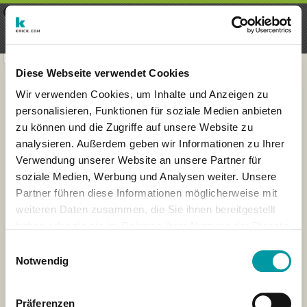
×
Menu
Login
Registrieren
seeker - finds everything near
VIEW
you
krick.com GmbH + Co. KG
FREE - In Google Play
Diese Webseite verwendet Cookies
Wir verwenden Cookies, um Inhalte und Anzeigen zu
personalisieren, Funktionen für soziale Medien anbieten
zu können und die Zugriffe auf unsere Website zu
analysieren. Außerdem geben wir Informationen zu Ihrer
Verwendung unserer Website an unsere Partner für
soziale Medien, Werbung und Analysen weiter. Unsere
Partner führen diese Informationen möglicherweise mit
weiteren Daten zusammen, die Sie ihnen bereitgestellt
haben oder die sie im Rahmen Ihrer Nutzung der Dienste
×
gesammelt haben.
Saarbruecken, Germany
Einwilligungsauswahl
Notwendig
Präferenzen