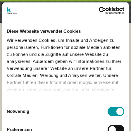
×
Menu
Login
Registrieren
seeker - finds everything near
VIEW
you
krick.com GmbH + Co. KG
FREE - In Google Play
Diese Webseite verwendet Cookies
Wir verwenden Cookies, um Inhalte und Anzeigen zu
personalisieren, Funktionen für soziale Medien anbieten
zu können und die Zugriffe auf unsere Website zu
analysieren. Außerdem geben wir Informationen zu Ihrer
Verwendung unserer Website an unsere Partner für
soziale Medien, Werbung und Analysen weiter. Unsere
Partner führen diese Informationen möglicherweise mit
weiteren Daten zusammen, die Sie ihnen bereitgestellt
haben oder die sie im Rahmen Ihrer Nutzung der Dienste
×
gesammelt haben.
Saarbruecken, Germany
Einwilligungsauswahl
Notwendig
Präferenzen