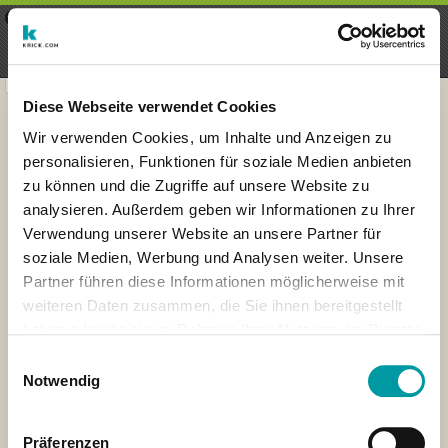
×
Menu
Login
Registrieren
seeker - finds everything near
VIEW
you
krick.com GmbH + Co. KG
FREE - In Google Play
Diese Webseite verwendet Cookies
Wir verwenden Cookies, um Inhalte und Anzeigen zu
personalisieren, Funktionen für soziale Medien anbieten
zu können und die Zugriffe auf unsere Website zu
analysieren. Außerdem geben wir Informationen zu Ihrer
Verwendung unserer Website an unsere Partner für
soziale Medien, Werbung und Analysen weiter. Unsere
Partner führen diese Informationen möglicherweise mit
weiteren Daten zusammen, die Sie ihnen bereitgestellt
haben oder die sie im Rahmen Ihrer Nutzung der Dienste
×
gesammelt haben.
Luxembourg
Einwilligungsauswahl
Notwendig
Präferenzen