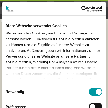
×
Menu
Login
Registrieren
seeker - finds everything near
VIEW
you
krick.com GmbH + Co. KG
FREE - In Google Play
Diese Webseite verwendet Cookies
Wir verwenden Cookies, um Inhalte und Anzeigen zu
personalisieren, Funktionen für soziale Medien anbieten
zu können und die Zugriffe auf unsere Website zu
analysieren. Außerdem geben wir Informationen zu Ihrer
Verwendung unserer Website an unsere Partner für
soziale Medien, Werbung und Analysen weiter. Unsere
Partner führen diese Informationen möglicherweise mit
weiteren Daten zusammen, die Sie ihnen bereitgestellt
haben oder die sie im Rahmen Ihrer Nutzung der Dienste
×
gesammelt haben.
Amsterdam, Netherlands
Einwilligungsauswahl
Notwendig
Präferenzen