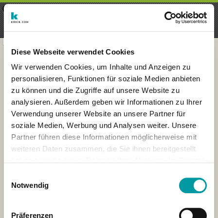
×
Menu
Login
Registrieren
seeker - finds everything near
VIEW
you
krick.com GmbH + Co. KG
FREE - In Google Play
Diese Webseite verwendet Cookies
Wir verwenden Cookies, um Inhalte und Anzeigen zu
personalisieren, Funktionen für soziale Medien anbieten
zu können und die Zugriffe auf unsere Website zu
analysieren. Außerdem geben wir Informationen zu Ihrer
Verwendung unserer Website an unsere Partner für
soziale Medien, Werbung und Analysen weiter. Unsere
Partner führen diese Informationen möglicherweise mit
weiteren Daten zusammen, die Sie ihnen bereitgestellt
haben oder die sie im Rahmen Ihrer Nutzung der Dienste
×
gesammelt haben.
London
Einwilligungsauswahl
Notwendig
Präferenzen