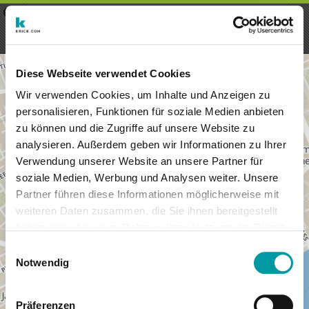
×
Menu
Login
Registrieren
seeker - finds everything near
VIEW
you
krick.com GmbH + Co. KG
FREE - In Google Play
Diese Webseite verwendet Cookies
Wir verwenden Cookies, um Inhalte und Anzeigen zu
personalisieren, Funktionen für soziale Medien anbieten
zu können und die Zugriffe auf unsere Website zu
analysieren. Außerdem geben wir Informationen zu Ihrer
Verwendung unserer Website an unsere Partner für
soziale Medien, Werbung und Analysen weiter. Unsere
Partner führen diese Informationen möglicherweise mit
weiteren Daten zusammen, die Sie ihnen bereitgestellt
haben oder die sie im Rahmen Ihrer Nutzung der Dienste
×
gesammelt haben.
London
Einwilligungsauswahl
Notwendig
Präferenzen