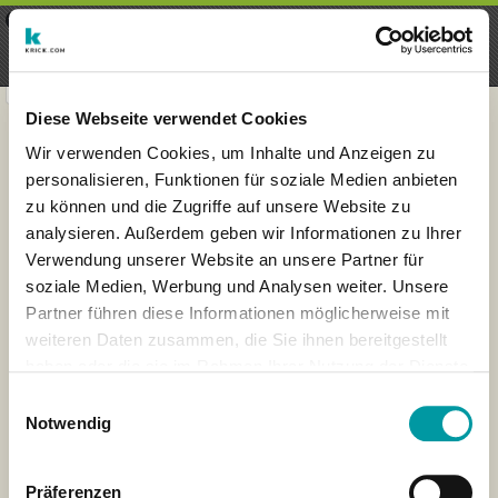
×
Menu
Login
Registrieren
seeker - finds everything near
VIEW
you
krick.com GmbH + Co. KG
FREE - In Google Play
Diese Webseite verwendet Cookies
Wir verwenden Cookies, um Inhalte und Anzeigen zu
personalisieren, Funktionen für soziale Medien anbieten
zu können und die Zugriffe auf unsere Website zu
analysieren. Außerdem geben wir Informationen zu Ihrer
Verwendung unserer Website an unsere Partner für
soziale Medien, Werbung und Analysen weiter. Unsere
Partner führen diese Informationen möglicherweise mit
weiteren Daten zusammen, die Sie ihnen bereitgestellt
haben oder die sie im Rahmen Ihrer Nutzung der Dienste
×
gesammelt haben.
London
Einwilligungsauswahl
Notwendig
Präferenzen