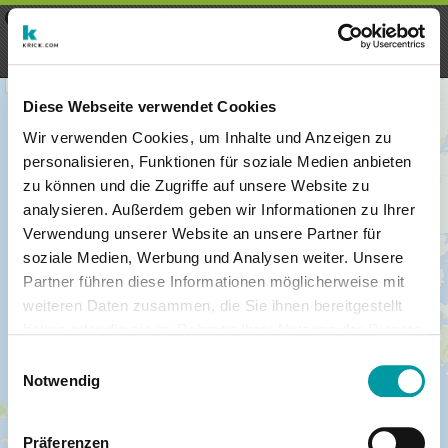
×
Menu
Login
Registrieren
seeker - finds everything near
VIEW
you
krick.com GmbH + Co. KG
FREE - In Google Play
Diese Webseite verwendet Cookies
Wir verwenden Cookies, um Inhalte und Anzeigen zu
personalisieren, Funktionen für soziale Medien anbieten
zu können und die Zugriffe auf unsere Website zu
analysieren. Außerdem geben wir Informationen zu Ihrer
Verwendung unserer Website an unsere Partner für
soziale Medien, Werbung und Analysen weiter. Unsere
Partner führen diese Informationen möglicherweise mit
weiteren Daten zusammen, die Sie ihnen bereitgestellt
haben oder die sie im Rahmen Ihrer Nutzung der Dienste
×
gesammelt haben.
London
Einwilligungsauswahl
Notwendig
Präferenzen