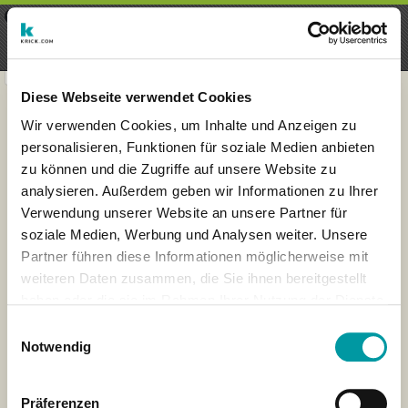
×
Menu
Inscripción
Registrarte
seeker - finds everything near
VIEW
you
krick.com GmbH + Co. KG
FREE - In Google Play
Diese Webseite verwendet Cookies
Wir verwenden Cookies, um Inhalte und Anzeigen zu
personalisieren, Funktionen für soziale Medien anbieten
zu können und die Zugriffe auf unsere Website zu
analysieren. Außerdem geben wir Informationen zu Ihrer
Verwendung unserer Website an unsere Partner für
soziale Medien, Werbung und Analysen weiter. Unsere
Partner führen diese Informationen möglicherweise mit
weiteren Daten zusammen, die Sie ihnen bereitgestellt
haben oder die sie im Rahmen Ihrer Nutzung der Dienste
×
gesammelt haben.
Bremen, Germany
Einwilligungsauswahl
Notwendig
Präferenzen