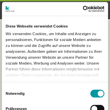
×
Menu
Inscripción
Registrarte
seeker - finds everything near
VIEW
you
krick.com GmbH + Co. KG
FREE - In Google Play
Diese Webseite verwendet Cookies
Wir verwenden Cookies, um Inhalte und Anzeigen zu
personalisieren, Funktionen für soziale Medien anbieten
zu können und die Zugriffe auf unsere Website zu
analysieren. Außerdem geben wir Informationen zu Ihrer
Verwendung unserer Website an unsere Partner für
soziale Medien, Werbung und Analysen weiter. Unsere
Partner führen diese Informationen möglicherweise mit
weiteren Daten zusammen, die Sie ihnen bereitgestellt
haben oder die sie im Rahmen Ihrer Nutzung der Dienste
×
gesammelt haben.
Hannover, Germany
Einwilligungsauswahl
Notwendig
Präferenzen