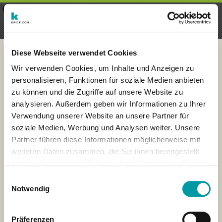
×
Menu
Inscripción
Registrarte
seeker - finds everything near
VIEW
you
krick.com GmbH + Co. KG
FREE - In Google Play
Diese Webseite verwendet Cookies
Wir verwenden Cookies, um Inhalte und Anzeigen zu
personalisieren, Funktionen für soziale Medien anbieten
zu können und die Zugriffe auf unsere Website zu
analysieren. Außerdem geben wir Informationen zu Ihrer
Verwendung unserer Website an unsere Partner für
soziale Medien, Werbung und Analysen weiter. Unsere
Partner führen diese Informationen möglicherweise mit
weiteren Daten zusammen, die Sie ihnen bereitgestellt
haben oder die sie im Rahmen Ihrer Nutzung der Dienste
×
gesammelt haben.
Wiesbaden, Deutschland
Einwilligungsauswahl
Notwendig
Präferenzen