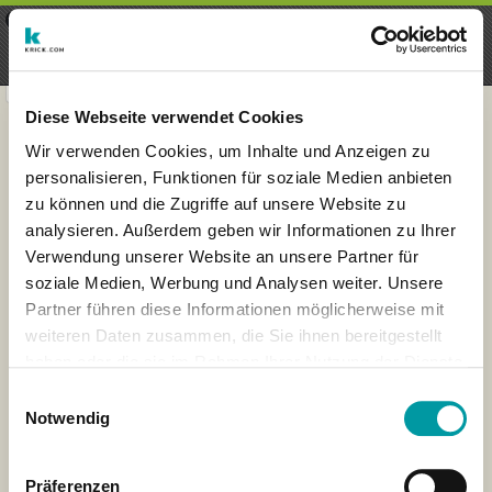
×
Menu
Inscripción
Registrarte
seeker - finds everything near
VIEW
you
krick.com GmbH + Co. KG
FREE - In Google Play
Diese Webseite verwendet Cookies
Wir verwenden Cookies, um Inhalte und Anzeigen zu
personalisieren, Funktionen für soziale Medien anbieten
zu können und die Zugriffe auf unsere Website zu
analysieren. Außerdem geben wir Informationen zu Ihrer
Verwendung unserer Website an unsere Partner für
soziale Medien, Werbung und Analysen weiter. Unsere
Partner führen diese Informationen möglicherweise mit
weiteren Daten zusammen, die Sie ihnen bereitgestellt
haben oder die sie im Rahmen Ihrer Nutzung der Dienste
×
gesammelt haben.
Amsterdam, Netherlands
Einwilligungsauswahl
Notwendig
Präferenzen