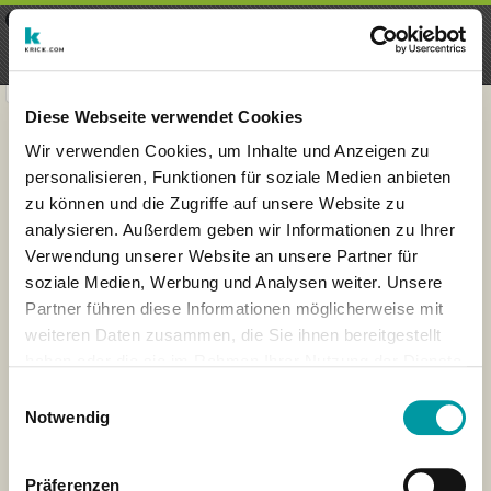
×
Menu
Inscription
S'inscrire
seeker - finds everything near
VIEW
you
krick.com GmbH + Co. KG
FREE - In Google Play
Diese Webseite verwendet Cookies
Wir verwenden Cookies, um Inhalte und Anzeigen zu
personalisieren, Funktionen für soziale Medien anbieten
zu können und die Zugriffe auf unsere Website zu
analysieren. Außerdem geben wir Informationen zu Ihrer
Verwendung unserer Website an unsere Partner für
soziale Medien, Werbung und Analysen weiter. Unsere
Partner führen diese Informationen möglicherweise mit
weiteren Daten zusammen, die Sie ihnen bereitgestellt
haben oder die sie im Rahmen Ihrer Nutzung der Dienste
×
gesammelt haben.
Hannover, Germany
Einwilligungsauswahl
Notwendig
Präferenzen