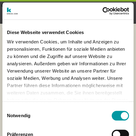
×
Menu
Inscription
S'inscrire
seeker - finds everything near
VIEW
you
krick.com GmbH + Co. KG
FREE - In Google Play
Diese Webseite verwendet Cookies
Wir verwenden Cookies, um Inhalte und Anzeigen zu
personalisieren, Funktionen für soziale Medien anbieten
zu können und die Zugriffe auf unsere Website zu
analysieren. Außerdem geben wir Informationen zu Ihrer
Verwendung unserer Website an unsere Partner für
soziale Medien, Werbung und Analysen weiter. Unsere
Partner führen diese Informationen möglicherweise mit
weiteren Daten zusammen, die Sie ihnen bereitgestellt
haben oder die sie im Rahmen Ihrer Nutzung der Dienste
×
gesammelt haben.
London
Einwilligungsauswahl
Notwendig
Präferenzen