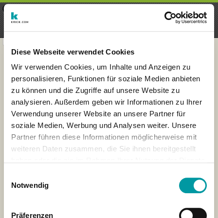
×
Menu
Inscription
S'inscrire
seeker - finds everything near
VIEW
you
krick.com GmbH + Co. KG
FREE - In Google Play
Diese Webseite verwendet Cookies
Wir verwenden Cookies, um Inhalte und Anzeigen zu
personalisieren, Funktionen für soziale Medien anbieten
zu können und die Zugriffe auf unsere Website zu
analysieren. Außerdem geben wir Informationen zu Ihrer
Verwendung unserer Website an unsere Partner für
soziale Medien, Werbung und Analysen weiter. Unsere
Partner führen diese Informationen möglicherweise mit
weiteren Daten zusammen, die Sie ihnen bereitgestellt
haben oder die sie im Rahmen Ihrer Nutzung der Dienste
×
gesammelt haben.
London
Einwilligungsauswahl
Notwendig
Präferenzen