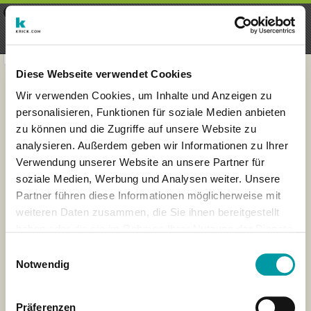
×
Menu
Inscription
S'inscrire
seeker - finds everything near
VIEW
you
krick.com GmbH + Co. KG
FREE - In Google Play
Diese Webseite verwendet Cookies
Wir verwenden Cookies, um Inhalte und Anzeigen zu
personalisieren, Funktionen für soziale Medien anbieten
zu können und die Zugriffe auf unsere Website zu
analysieren. Außerdem geben wir Informationen zu Ihrer
Verwendung unserer Website an unsere Partner für
soziale Medien, Werbung und Analysen weiter. Unsere
Partner führen diese Informationen möglicherweise mit
weiteren Daten zusammen, die Sie ihnen bereitgestellt
haben oder die sie im Rahmen Ihrer Nutzung der Dienste
×
gesammelt haben.
London
Einwilligungsauswahl
Notwendig
Präferenzen