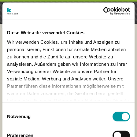
×
Menu
Inscription
S'inscrire
seeker - finds everything near
VIEW
you
krick.com GmbH + Co. KG
FREE - In Google Play
Diese Webseite verwendet Cookies
Wir verwenden Cookies, um Inhalte und Anzeigen zu
personalisieren, Funktionen für soziale Medien anbieten
zu können und die Zugriffe auf unsere Website zu
analysieren. Außerdem geben wir Informationen zu Ihrer
Verwendung unserer Website an unsere Partner für
soziale Medien, Werbung und Analysen weiter. Unsere
Partner führen diese Informationen möglicherweise mit
weiteren Daten zusammen, die Sie ihnen bereitgestellt
haben oder die sie im Rahmen Ihrer Nutzung der Dienste
×
gesammelt haben.
London
Einwilligungsauswahl
Notwendig
Präferenzen