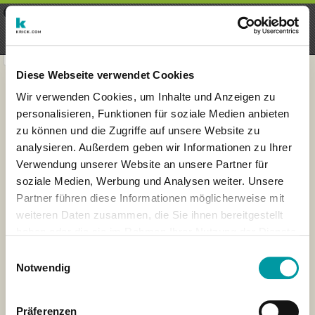
×
Menu
Inscription
S'inscrire
seeker - finds everything near
VIEW
you
krick.com GmbH + Co. KG
FREE - In Google Play
Diese Webseite verwendet Cookies
Wir verwenden Cookies, um Inhalte und Anzeigen zu
personalisieren, Funktionen für soziale Medien anbieten
zu können und die Zugriffe auf unsere Website zu
analysieren. Außerdem geben wir Informationen zu Ihrer
Verwendung unserer Website an unsere Partner für
soziale Medien, Werbung und Analysen weiter. Unsere
Partner führen diese Informationen möglicherweise mit
weiteren Daten zusammen, die Sie ihnen bereitgestellt
haben oder die sie im Rahmen Ihrer Nutzung der Dienste
×
gesammelt haben.
London
Einwilligungsauswahl
Notwendig
Präferenzen