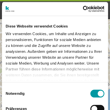
×
Menu
Inscription
S'inscrire
seeker - finds everything near
VIEW
you
krick.com GmbH + Co. KG
FREE - In Google Play
Diese Webseite verwendet Cookies
Wir verwenden Cookies, um Inhalte und Anzeigen zu
personalisieren, Funktionen für soziale Medien anbieten
zu können und die Zugriffe auf unsere Website zu
analysieren. Außerdem geben wir Informationen zu Ihrer
Verwendung unserer Website an unsere Partner für
soziale Medien, Werbung und Analysen weiter. Unsere
Partner führen diese Informationen möglicherweise mit
weiteren Daten zusammen, die Sie ihnen bereitgestellt
haben oder die sie im Rahmen Ihrer Nutzung der Dienste
×
gesammelt haben.
London
Einwilligungsauswahl
Notwendig
Präferenzen