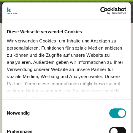
×
Menu
Iscrizioni
Registrati
seeker - finds everything near
VIEW
you
krick.com GmbH + Co. KG
FREE - In Google Play
Diese Webseite verwendet Cookies
Wir verwenden Cookies, um Inhalte und Anzeigen zu
personalisieren, Funktionen für soziale Medien anbieten
zu können und die Zugriffe auf unsere Website zu
analysieren. Außerdem geben wir Informationen zu Ihrer
Verwendung unserer Website an unsere Partner für
soziale Medien, Werbung und Analysen weiter. Unsere
Partner führen diese Informationen möglicherweise mit
weiteren Daten zusammen, die Sie ihnen bereitgestellt
haben oder die sie im Rahmen Ihrer Nutzung der Dienste
×
gesammelt haben.
Hannover, Germany
Einwilligungsauswahl
Notwendig
Präferenzen