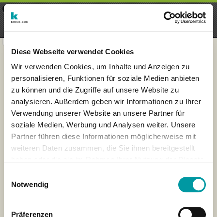
×
Menu
Iscrizioni
Registrati
seeker - finds everything near
VIEW
you
krick.com GmbH + Co. KG
FREE - In Google Play
Diese Webseite verwendet Cookies
Wir verwenden Cookies, um Inhalte und Anzeigen zu
personalisieren, Funktionen für soziale Medien anbieten
zu können und die Zugriffe auf unsere Website zu
analysieren. Außerdem geben wir Informationen zu Ihrer
Verwendung unserer Website an unsere Partner für
soziale Medien, Werbung und Analysen weiter. Unsere
Partner führen diese Informationen möglicherweise mit
weiteren Daten zusammen, die Sie ihnen bereitgestellt
haben oder die sie im Rahmen Ihrer Nutzung der Dienste
×
gesammelt haben.
London
Einwilligungsauswahl
Notwendig
Präferenzen